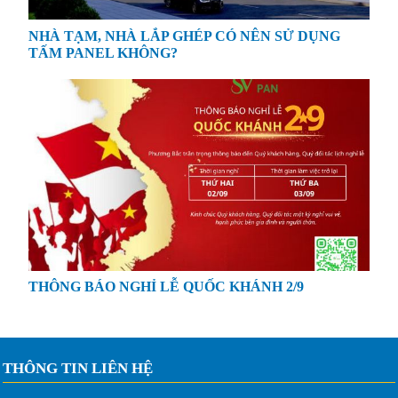
NHÀ TẠM, NHÀ LẮP GHÉP CÓ NÊN SỬ DỤNG
TẤM PANEL KHÔNG?
THÔNG BÁO NGHỈ LỄ QUỐC KHÁNH 2/9
THÔNG TIN LIÊN HỆ