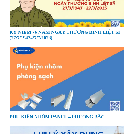
KỶ NIỆM 76 NĂM NGÀY THƯƠNG BINH LIỆT SĨ
(27/7/1947-27/7/2023)
PHỤ KIỆN NHÔM PANEL – PHƯƠNG BẮC