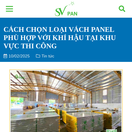
CÁCH CHỌN LOẠI VÁCH PANEL
PHÙ HỢP VỚI KHÍ HẬU TẠI KHU
VỰC THI CÔNG
10/02/2025
Tin tức