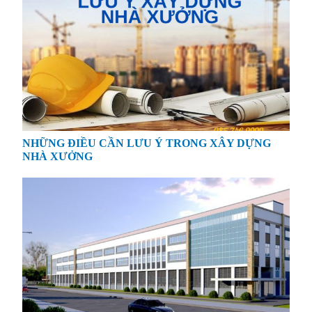
NHỮNG ĐIỀU CẦN LƯU Ý TRONG XÂY DỰNG
NHÀ XƯỞNG