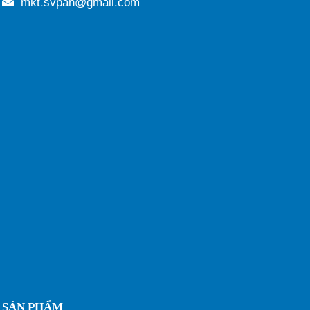
mkt.svpan@gmail.com
SẢN PHẨM