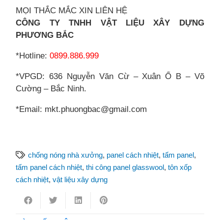
MỌI THẮC MẮC XIN LIÊN HỆ
CÔNG TY TNHH VẬT LIỆU XÂY DỰNG
PHƯƠNG BẮC
*Hotline:
0899.886.999
*VPGD: 636 Nguyễn Văn Cừ – Xuân Ổ B – Võ
Cường – Bắc Ninh.
*Email: mkt.phuongbac@gmail.com
chống nóng nhà xưởng
,
panel cách nhiệt
,
tấm panel
,
tấm panel cách nhiệt
,
thi công panel glasswool
,
tôn xốp
cách nhiệt
,
vật liệu xây dựng