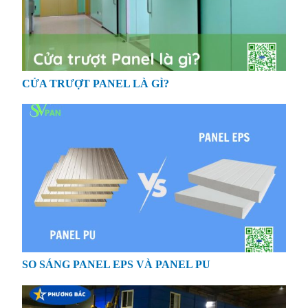
CỬA TRƯỢT PANEL LÀ GÌ?
SO SÁNG PANEL EPS VÀ PANEL PU