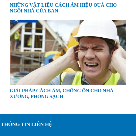
NHỮNG VẬT LIỆU CÁCH ÂM HIỆU QUẢ CHO
NGÔI NHÀ CỦA BẠN
GIẢI PHÁP CÁCH ÂM, CHỐNG ỒN CHO NHÀ
XƯỞNG, PHÒNG SẠCH
THÔNG TIN LIÊN HỆ