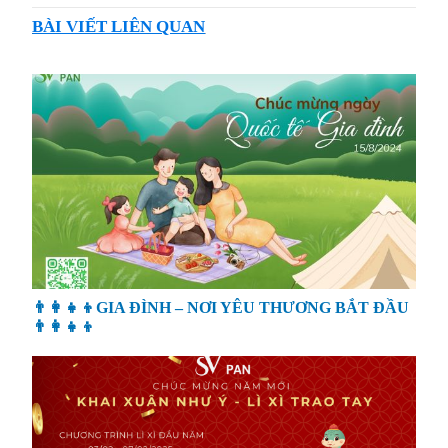
BÀI VIẾT LIÊN QUAN
👨‍👩‍👧‍👦GIA ĐÌNH – NƠI YÊU THƯƠNG BẮT ĐẦU
👨‍👩‍👧‍👦