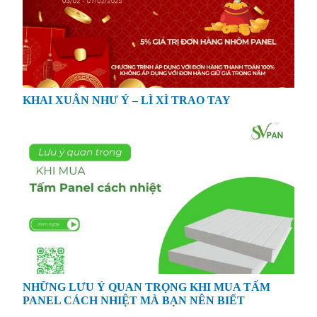
KHAI XUÂN NHƯ Ý – LÌ XÌ TRAO TAY
NHỮNG LƯU Ý QUAN TRỌNG KHI MUA TẤM
PANEL CÁCH NHIỆT MÀ BẠN NÊN BIẾT