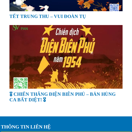
TẾT TRUNG THU – VUI ĐOÀN TỤ
🎖️ CHIẾN THẮNG ĐIỆN BIÊN PHỦ – BẢN HÙNG
CA BẤT DIỆT! 🎖️
THÔNG TIN LIÊN HỆ