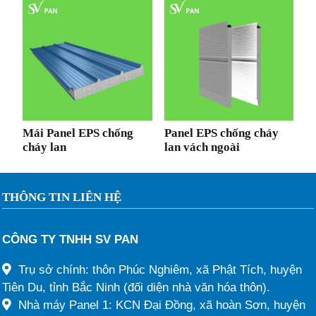
Mái Panel EPS chống
Panel EPS chống cháy
cháy lan
lan vách ngoài
THÔNG TIN LIÊN HỆ
CÔNG TY TNHH SV PAN
Trụ sở chính: thôn Phúc Nghiêm, xã Phật Tích, huyện
Tiên Du, tỉnh Bắc Ninh (đối diện nhà văn hóa thôn).
Nhà máy Panel 1: KCN Đại Đồng, xã hoàn Sơn, huyện