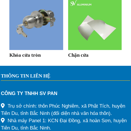
Khóa cửa tròn
Chặn cửa
THÔNG TIN LIÊN HỆ
CÔNG TY TNHH SV PAN
Trụ sở chính: thôn Phúc Nghiêm, xã Phật Tích, huyện
Tiên Du, tỉnh Bắc Ninh (đối diện nhà văn hóa thôn).
Nhà máy Panel 1: KCN Đại Đồng, xã hoàn Sơn, huyện
Tiên Du, tỉnh Bắc Ninh.