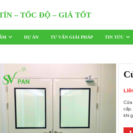
TÍN – TỐC ĐỘ – GIÁ TỐT
HẨM
DỰ ÁN
TƯ VẤN GIẢI PHÁP
TIN TỨC
Cử
Liê
Cửa 
cấp.
khi 