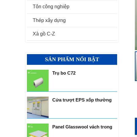
Tôn công nghiệp
Thép xây dựng
Xà gồ C-Z
SẢN PHẨM NỔI BẬT
Trụ bo C72
Cửa trượt EPS xốp thường
Panel Glasswool vách trong