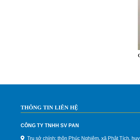
THÔNG TIN LIÊN HỆ
CÔNG TY TNHH SV PAN
Trụ sở chính: thôn Phúc Nghiêm, xã Phật Tích, huy