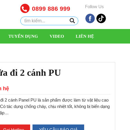
Follow Us
0899 886 999
TUYỂN DỤNG
VIDEO
LIÊN HỆ
a đi 2 cánh PU
n hệ
đi 2 cánh Panel PU là sản phẩm được làm từ vật liệu cao
 Có tác dụng chống cháy, chịu nhiệt tốt, không bị biến dạng
gặp…
Gọi Hotline
YÊU CẦU BÁO GIÁ