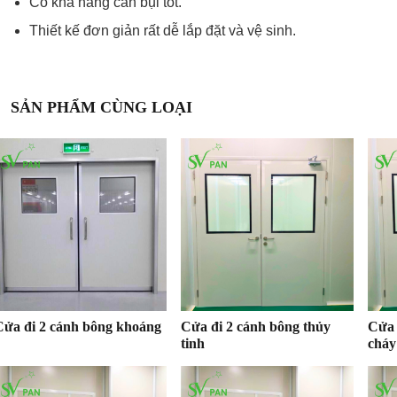
Có khả năng cản bụi tốt.
Thiết kế đơn giản rất dễ lắp đặt và vệ sinh.
SẢN PHẨM CÙNG LOẠI
Cửa đi 2 cánh bông khoáng
Cửa đi 2 cánh bông thủy
Cửa 
tinh
cháy