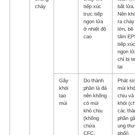
cháy
tiếp xúc
bắt lửa.
trực tiếp
Nên khi
ngọn lửa
ra cháy
ở nhiệt độ
lớn, bề
cao
tấm EP
tiếp xú
ngọn lử
chỉ bị t
lại
Gây
Do thành
Phát si
khói
phần là đá
mùi kh
tạo
nên không
chịu và
mùi
có mùi
khói (c
khó chịu
các thà
(không
phần g
chứa
ung thư
CFC,
phổi)