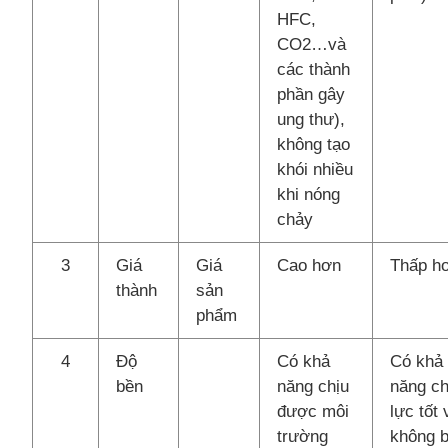
HFC,
CO2…và
các thành
phần gây
ung thư),
không tạo
khói nhiều
khi nóng
chảy
3
Giá
Giá
Cao hơn
Thấp h
thành
sản
phẩm
4
Độ
Có khả
Có khả
bền
năng chịu
năng ch
được môi
lực tốt 
trường
không b