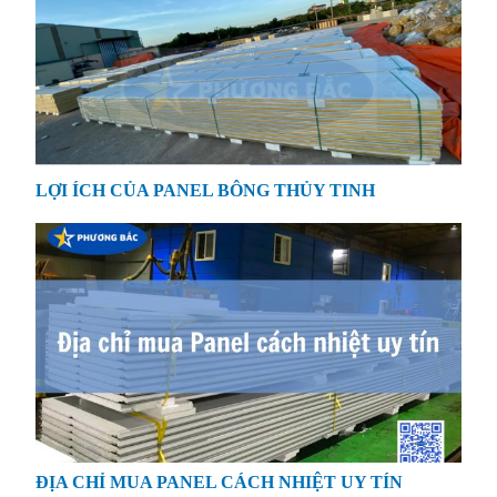
LỢI ÍCH CỦA PANEL BÔNG THỦY TINH
ĐỊA CHỈ MUA PANEL CÁCH NHIỆT UY TÍN