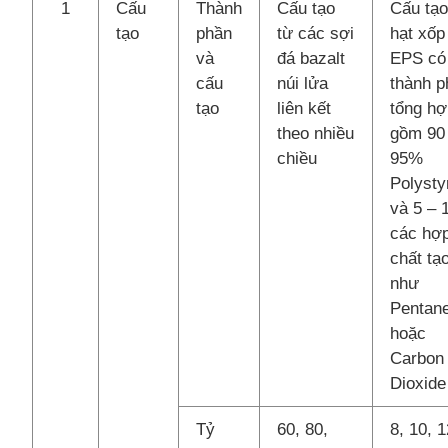
1
Cấu
Thành
Cấu tạo
Cấu tạo
tạo
phần
từ các sợi
hạt xốp
và
đá bazalt
EPS có
cấu
núi lửa
thành p
tạo
liên kết
tổng h
theo nhiều
gồm 90
chiều
95%
Polysty
và 5 –
các hợ
chất tạ
như
Pentan
hoặc
Carbon
Dioxide
Tỷ
60, 80,
8, 10, 1