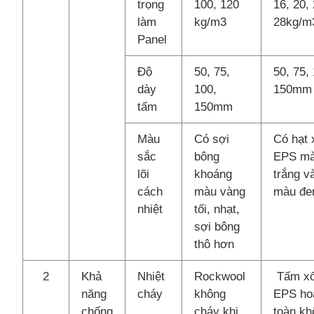
trọng
100, 120
16, 20, 
làm
kg/m3
28kg/m
Panel
Độ
50, 75,
50, 75,
dày
100,
150mm
tấm
150mm
Màu
Có sợi
Có hạt 
sắc
bông
EPS m
lõi
khoáng
trắng v
cách
màu vàng
màu đe
nhiệt
tối, nhạt,
sợi bông
thô hơn
2
Khả
Nhiệt
Rockwool
Tấm x
năng
cháy
không
EPS ho
chống
cháy khi
toàn kh