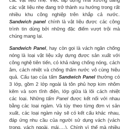
các vật liệu nhẹ. Việc lắp dựng nhà xưởng bằng
các vật liệu nhẹ đang trở thành xu hướng trong rất
nhiều khu công nghiệp trên khắp cả nước.
Sandwich panel
chính là vật liệu được các công
trình tin dùng bởi những đặc điểm vượt trội mà
chúng mang lại.
Sandwich Panel
, hay còn gọi là vách ngăn chống
nóng là loại vật liệu xây dựng được sản xuất với
công nghệ tiên tiến, có khả năng chống nóng, cách
âm, cách nhiệt và chống thấm nước vô cùng hiệu
quả. Cấu tạo của tấm
Sandwich Panel
thường có
3 lớp, gồm 2 lớp ngoài là tôn phủ hợp kim nhôm
kẽm và sơn tĩnh điện, lớp giữa là lõi cách nhiệt
các loại. Những
tấm Panel
được kết nối với nhau
bằng các loại ngàm. Và tùy theo từng đơn vị sản
xuất, các loại ngàm này sẽ có kết cấu khác nhau,
đáp ứng nhu cầu của người sử dụng vách (vách
trong, vách ngoài, mái,…). Chính vì thế mà nhiều