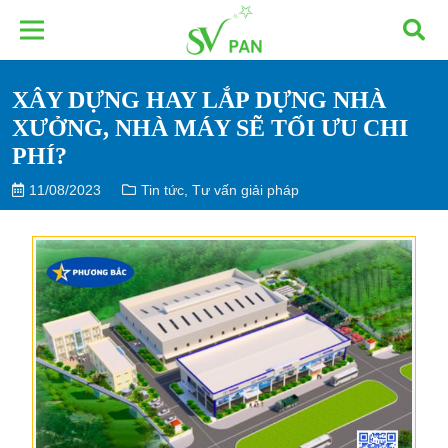
XÂY DỰNG HAY LẮP DỰNG NHÀ
XƯỞNG, NHÀ MÁY SẼ TỐI ƯU CHI
PHÍ?
11/08/2023
Tin tức
,
Tư vấn giải pháp